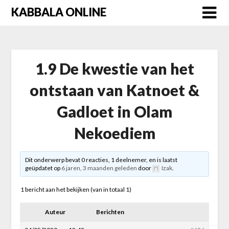
Skip
KABBALA ONLINE
to
content
1.9 De kwestie van het
ontstaan van Katnoet &
Gadloet in Olam
Nekoediem
Dit onderwerp bevat 0 reacties, 1 deelnemer, en is laatst
geüpdatet op
6 jaren, 3 maanden geleden
door
Izak
.
1 bericht aan het bekijken (van in totaal 1)
Auteur
Berichten