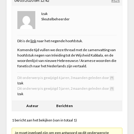
04/05/2020 om 12:42
#626
Izak
Sleutelbeheerder
Dit is de
link
naar het negende hoofdstuk.
Komende tijd vullen we deze thread met de samenvatting van
hoofdstuk negen van Inleiding tot de Wijsheid Kabbala, en de
woordenlijst van nieuwe Hebreeuwse / Aramese woorden die
fonetisch naar het Nederlands zijn vertaald.
Dit onderwerp is gewijzigd 6 jaren, 3 maanden geleden door
Izak
.
Dit onderwerp is gewijzigd 5 jaren, 2 maanden geleden door
Izak
.
Auteur
Berichten
1 bericht aan het bekijken (van in totaal 1)
Je moet ingelogd zijn om een antwoord op dit onderwerp te