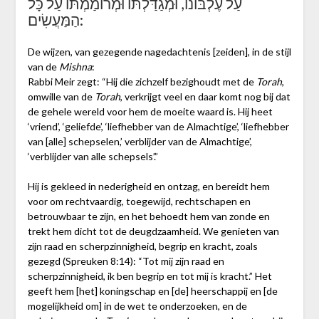
עַל עֶלְבּוֹנוֹ, וּמְגַדַּלְתּוֹ וּמְרוֹמַמְתּוֹ עַל כָּל
הַמַּעֲשִׂים:
De wijzen, van gezegende nagedachtenis [zeiden], in de stijl
van de
Mishna
:
Rabbi Meir zegt: “Hij die zichzelf bezighoudt met de
Torah
,
omwille van de
Torah
, verkrijgt veel en daar komt nog bij dat
de gehele wereld voor hem de moeite waard is. Hij heet
‘vriend’, ‘geliefde’, ‘liefhebber van de Almachtige’, ‘liefhebber
van [alle] schepselen,’ verblijder van de Almachtige’,
‘verblijder van alle schepsels’.”
Hij is gekleed in nederigheid en ontzag, en bereidt hem
voor om rechtvaardig, toegewijd, rechtschapen en
betrouwbaar te zijn, en het behoedt hem van zonde en
trekt hem dicht tot de deugdzaamheid. We genieten van
zijn raad en scherpzinnigheid, begrip en kracht, zoals
gezegd (Spreuken 8:14): “Tot mij zijn raad en
scherpzinnigheid, ik ben begrip en tot mij is kracht.” Het
geeft hem [het] koningschap en [de] heerschappij en [de
mogelijkheid om] in de wet te onderzoeken, en de