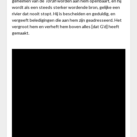
geheimen van de
Torah
worden aan hem openbaart, en hij
wordt als een steeds sterker wordende bron, gelijke een
rivier dat nooit stopt. Hij is bescheiden en geduldig, en
vergeeft beledigingen die aan hem zijn geadresseerd. Het
vergroot hem en verheft hem boven alles [dat G’d] heeft
gemaakt.