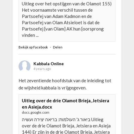
Uitleg over het opstijgen van de Olamot 155)
Het voornaamste verschil tussen de
Partsoefej van Adam Kadmon en de
Partsoefej van Olam Atsieloet is dat de
Partsoefej [van Olam] AK hun [oorsprong
vinden ...
Bekijk op Facebook
·
Delen
Kabbala Online
4 years ago
Het zeventiende hoofdstuk van de inleiding tot
de wijsheid kabbala is vrijgegeven.
Uitleg over de drie Olamot Brieja, Jetsiera
en Asieja.docx
docs.google.com
ביאור ג' העולמות: בריאה יצירה ועשיה Uitleg
over de drie Olamot Brieja, Jetsiera en Asieja
144) Er zijn in de drie Olamot Brieja, Jetsiera