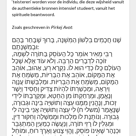
‘teisteren’ worden voor de individu, die deze wijsheid vanuit
de authentieke bronnen intensief studeert, vanuit het
spirituele beantwoord.
Zoals geschreven in
Pirkej Avot
:
שָׁנוּ חֲכָמִים בִּלְשׁוֹן הַמִּשְׁנָה, בָּרוּךְ שֶׁבָּחַר בָּהֶם
וּבְמִשְׁנָתָם:
רַבִּי מֵאִיר אוֹמֵר כָּל הָעוֹסֵק בַּתּוֹרָה לִשְׁמָהּ,
זוֹכֶה לִדְבָרִים הַרְבֵּה. וְלֹא עוֹד אֶלָּא שֶׁכָּל
הָעוֹלָם כֻּלּוֹ כְדַי הוּא לוֹ. נִקְרָא רֵעַ, אָהוּב, אוֹהֵב
אֶת הַמָּקוֹם, אוֹהֵב אֶת הַבְּרִיּוֹת, מְשַׂמֵּחַ אֶת
הַמָּקוֹם, מְשַׂמֵּחַ אֶת הַבְּרִיּוֹת. וּמַלְבַּשְׁתּוֹ עֲנָוָה
וְיִרְאָה, וּמַכְשַׁרְתּוֹ לִהְיוֹת צַדִּיק וְחָסִיד וְיָשָׁר
וְנֶאֱמָן, וּמְרַחַקְתּוֹ מִן הַחֵטְא, וּמְקָרַבְתּוֹ לִידֵי
זְכוּת, וְנֶהֱנִין מִמֶּנּוּ עֵצָה וְתוּשִׁיָּה בִּינָה וּגְבוּרָה,
שֶׁנֶּאֱמַר (משלי ח) לִי עֵצָה וְתוּשִׁיָּה אֲנִי בִינָה לִי
גְבוּרָה. וְנוֹתֶנֶת לוֹ מַלְכוּת וּמֶמְשָׁלָה וְחִקּוּר דִּין,
וּמְגַלִּין לוֹ רָזֵי תוֹרָה, וְנַעֲשֶׂה כְמַעְיָן הַמִּתְגַּבֵּר
וּכְנָהָר שֶׁאֵינוֹ פוֹסֵק, וֶהֱוֵי צָנוּעַ וְאֶרֶךְ רוּחַ, וּמוֹחֵל