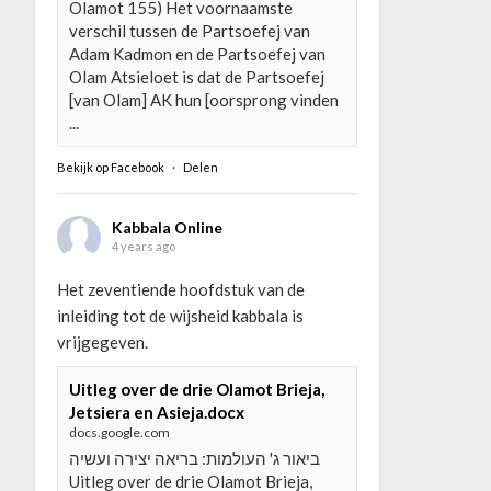
Olamot 155) Het voornaamste
verschil tussen de Partsoefej van
Adam Kadmon en de Partsoefej van
Olam Atsieloet is dat de Partsoefej
[van Olam] AK hun [oorsprong vinden
...
Bekijk op Facebook
·
Delen
Kabbala Online
4 years ago
Het zeventiende hoofdstuk van de
inleiding tot de wijsheid kabbala is
vrijgegeven.
Uitleg over de drie Olamot Brieja,
Jetsiera en Asieja.docx
docs.google.com
ביאור ג' העולמות: בריאה יצירה ועשיה
Uitleg over de drie Olamot Brieja,