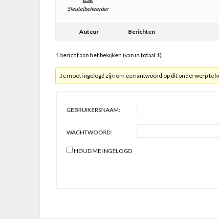
Sleutelbeheerder
Auteur
Berichten
1 bericht aan het bekijken (van in totaal 1)
Je moet ingelogd zijn om een antwoord op dit onderwerp te 
GEBRUIKERSNAAM:
WACHTWOORD:
HOUD ME INGELOGD