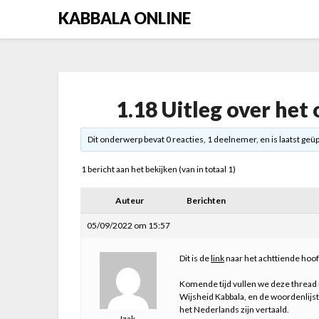
Skip
KABBALA ONLINE
to
content
1.18 Uitleg over het
Dit onderwerp bevat 0 reacties, 1 deelnemer, en is laatst geü
1 bericht aan het bekijken (van in totaal 1)
Auteur
Berichten
05/09/2022 om 15:57
Dit is de
link
naar het achttiende hoof
Komende tijd vullen we deze thread 
Wijsheid Kabbala, en de woordenlij
het Nederlands zijn vertaald.
Izak