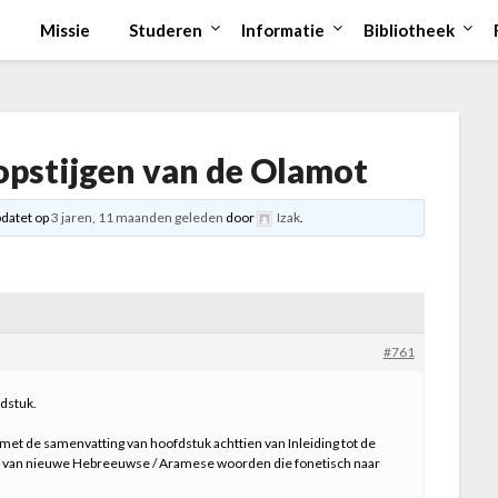
Missie
Studeren
Informatie
Bibliotheek
 opstijgen van de Olamot
pdatet op
3 jaren, 11 maanden geleden
door
Izak
.
#761
dstuk.
met de samenvatting van hoofdstuk achttien van Inleiding tot de
st van nieuwe Hebreeuwse / Aramese woorden die fonetisch naar