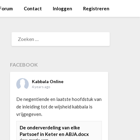
Forum
Contact
Inloggen
Registreren
ZOEKEN
NAAR:
FACEBOOK
Kabbala Online
4 years ago
De negentiende en laatste hoofdstuk van
de inleiding tot de wijsheid kabbala is
vrijgegeven.
De onderverdeling van elke
Partsoef in Keter en ABJA.docx
docs.google.com