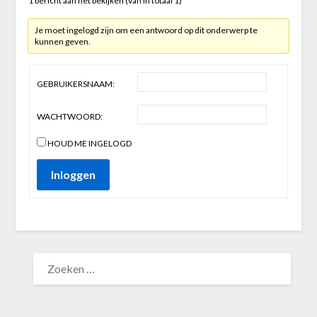
1 bericht aan het bekijken (van in totaal 1)
Je moet ingelogd zijn om een antwoord op dit onderwerp te
kunnen geven.
GEBRUIKERSNAAM:
WACHTWOORD:
HOUD ME INGELOGD
Inloggen
ZOEKEN
NAAR: