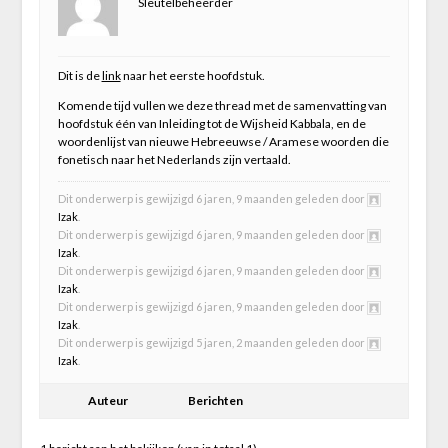
Sleutelbeheerder
Dit is de
link
naar het eerste hoofdstuk.
Komende tijd vullen we deze thread met de samenvatting van
hoofdstuk één van Inleiding tot de Wijsheid Kabbala, en de
woordenlijst van nieuwe Hebreeuwse / Aramese woorden die
fonetisch naar het Nederlands zijn vertaald.
Dit onderwerp is gewijzigd 6 jaren, 9 maanden geleden door
Izak
.
Dit onderwerp is gewijzigd 6 jaren, 9 maanden geleden door
Izak
.
Dit onderwerp is gewijzigd 6 jaren, 9 maanden geleden door
Izak
.
Dit onderwerp is gewijzigd 6 jaren, 9 maanden geleden door
Izak
.
Dit onderwerp is gewijzigd 5 jaren, 2 maanden geleden door
Izak
.
Auteur
Berichten