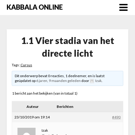
Skip
KABBALA ONLINE
to
content
1.1 Vier stadia van het
directe licht
Tags:
Cursus
Dit onderwerp bevat 0 reacties, 1 deelnemer, en is laatst
geüpdatet op
6 jaren, 9 maanden geleden
door
Izak
.
1 bericht aan het bekijken (van in totaal 1)
Auteur
Berichten
23/10/2019 om 19:14
#490
Izak