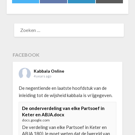
on
on
on
on
ZOEKEN
NAAR:
FACEBOOK
Kabbala Online
4 years ago
De negentiende en laatste hoofdstuk van de
inleiding tot de wijsheid kabbala is vrijgegeven.
De onderverdeling van elke Partsoef in
Keter en ABJA.docx
docs.google.com
De verdeling van elke Partsoef in Keter en
ABJA 180) Je moet weten dat de [wereld van