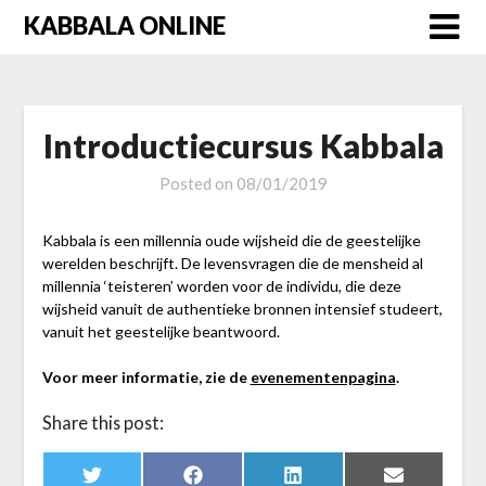
Skip
KABBALA ONLINE
to
content
Introductiecursus Kabbala
Posted on
08/01/2019
Kabbala is een millennia oude wijsheid die de geestelijke
werelden beschrijft. De levensvragen die de mensheid al
millennia ‘teisteren’ worden voor de individu, die deze
wijsheid vanuit de authentieke bronnen intensief studeert,
vanuit het geestelijke beantwoord.
Voor meer informatie, zie de
evenementenpagina
.
Share this post:
Share
Share
Share
Share
Twitter
Facebook
LinkedIn
Email