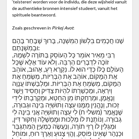
‘teisteren’ worden voor de individu, die deze wijsheid vanuit
de authentieke bronnen intensief studeert, vanuit het
spirituele beantwoord.
Zoals geschreven in
Pirkej Avot
:
שָׁנוּ חֲכָמִים בִּלְשׁוֹן הַמִּשְׁנָה, בָּרוּךְ שֶׁבָּחַר בָּהֶם
וּבְמִשְׁנָתָם:
רַבִּי מֵאִיר אוֹמֵר כָּל הָעוֹסֵק בַּתּוֹרָה לִשְׁמָהּ,
זוֹכֶה לִדְבָרִים הַרְבֵּה. וְלֹא עוֹד אֶלָּא שֶׁכָּל
הָעוֹלָם כֻּלּוֹ כְדַי הוּא לוֹ. נִקְרָא רֵעַ, אָהוּב, אוֹהֵב
אֶת הַמָּקוֹם, אוֹהֵב אֶת הַבְּרִיּוֹת, מְשַׂמֵּחַ אֶת
הַמָּקוֹם, מְשַׂמֵּחַ אֶת הַבְּרִיּוֹת. וּמַלְבַּשְׁתּוֹ עֲנָוָה
וְיִרְאָה, וּמַכְשַׁרְתּוֹ לִהְיוֹת צַדִּיק וְחָסִיד וְיָשָׁר
וְנֶאֱמָן, וּמְרַחַקְתּוֹ מִן הַחֵטְא, וּמְקָרַבְתּוֹ לִידֵי
זְכוּת, וְנֶהֱנִין מִמֶּנּוּ עֵצָה וְתוּשִׁיָּה בִּינָה וּגְבוּרָה,
שֶׁנֶּאֱמַר (משלי ח) לִי עֵצָה וְתוּשִׁיָּה אֲנִי בִינָה לִי
גְבוּרָה. וְנוֹתֶנֶת לוֹ מַלְכוּת וּמֶמְשָׁלָה וְחִקּוּר דִּין,
וּמְגַלִּין לוֹ רָזֵי תוֹרָה, וְנַעֲשֶׂה כְמַעְיָן הַמִּתְגַּבֵּר
וּכְנָהָר שֶׁאֵינוֹ פוֹסֵק, וֶהֱוֵי צָנוּעַ וְאֶרֶךְ רוּחַ, וּמוֹחֵל