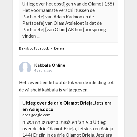
Uitleg over het opstijgen van de Olamot 155)
Het voornaamste verschil tussen de
Partsoefej van Adam Kadmon en de
Partsoefej van Olam Atsieloet is dat de
Partsoefej [van Olam] AK hun [oorsprong
vinden ...
Bekijk op Facebook
·
Delen
Kabbala Online
4 years ago
Het zeventiende hoofdstuk van de inleiding tot
de wijsheid kabbala is vrijgegeven.
Uitleg over de drie Olamot Brieja, Jetsiera
en Asieja.docx
docs.google.com
ביאור ג' העולמות: בריאה יצירה ועשיה Uitleg
over de drie Olamot Brieja, Jetsiera en Asieja
144) Er zijn in de drie Olamot Brieja, Jetsiera