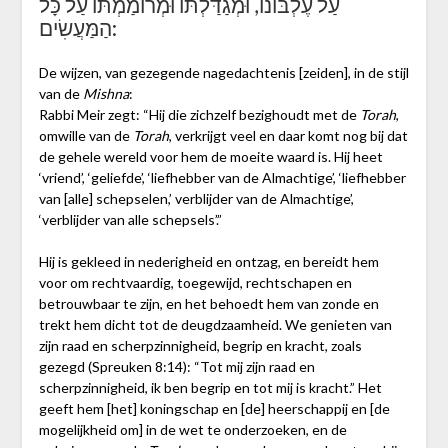
עַל עֶלְבּוֹנוֹ, וּמְגַדַּלְתּוֹ וּמְרוֹמַמְתּוֹ עַל כָּל
הַמַּעֲשִׂים:
De wijzen, van gezegende nagedachtenis [zeiden], in de stijl
van de
Mishna
:
Rabbi Meir zegt: “Hij die zichzelf bezighoudt met de
Torah
,
omwille van de
Torah
, verkrijgt veel en daar komt nog bij dat
de gehele wereld voor hem de moeite waard is. Hij heet
‘vriend’, ‘geliefde’, ‘liefhebber van de Almachtige’, ‘liefhebber
van [alle] schepselen,’ verblijder van de Almachtige’,
‘verblijder van alle schepsels’.”
Hij is gekleed in nederigheid en ontzag, en bereidt hem
voor om rechtvaardig, toegewijd, rechtschapen en
betrouwbaar te zijn, en het behoedt hem van zonde en
trekt hem dicht tot de deugdzaamheid. We genieten van
zijn raad en scherpzinnigheid, begrip en kracht, zoals
gezegd (Spreuken 8:14): “Tot mij zijn raad en
scherpzinnigheid, ik ben begrip en tot mij is kracht.” Het
geeft hem [het] koningschap en [de] heerschappij en [de
mogelijkheid om] in de wet te onderzoeken, en de