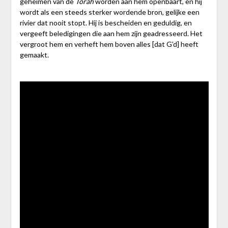
geheimen van de
Torah
worden aan hem openbaart, en hij
wordt als een steeds sterker wordende bron, gelijke een
rivier dat nooit stopt. Hij is bescheiden en geduldig, en
vergeeft beledigingen die aan hem zijn geadresseerd. Het
vergroot hem en verheft hem boven alles [dat G’d] heeft
gemaakt.