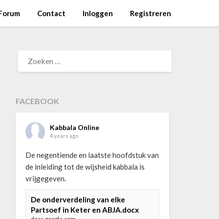
Forum
Contact
Inloggen
Registreren
ZOEKEN
NAAR:
FACEBOOK
Kabbala Online
4 years ago
De negentiende en laatste hoofdstuk van
de inleiding tot de wijsheid kabbala is
vrijgegeven.
De onderverdeling van elke
Partsoef in Keter en ABJA.docx
docs.google.com