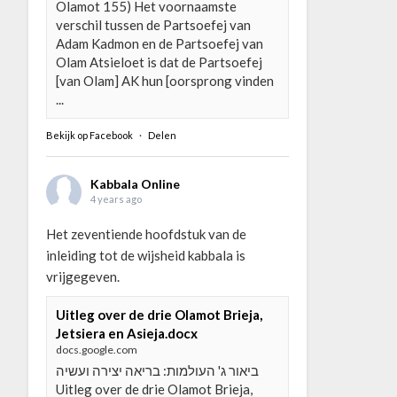
Olamot 155) Het voornaamste
verschil tussen de Partsoefej van
Adam Kadmon en de Partsoefej van
Olam Atsieloet is dat de Partsoefej
[van Olam] AK hun [oorsprong vinden
...
Bekijk op Facebook
·
Delen
Kabbala Online
4 years ago
Het zeventiende hoofdstuk van de
inleiding tot de wijsheid kabbala is
vrijgegeven.
Uitleg over de drie Olamot Brieja,
Jetsiera en Asieja.docx
docs.google.com
ביאור ג' העולמות: בריאה יצירה ועשיה
Uitleg over de drie Olamot Brieja,