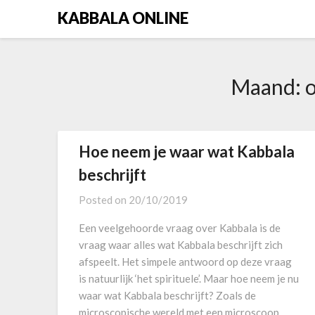
Skip
KABBALA ONLINE
to
content
Maand:
Hoe neem je waar wat Kabbala
beschrijft
Posted on
20/10/2019
Een veelgehoorde vraag over Kabbala is de
vraag waar alles wat Kabbala beschrijft zich
afspeelt. Het simpele antwoord op deze vraag
is natuurlijk ‘het spirituele’. Maar hoe neem je nu
waar wat Kabbala beschrijft? Zoals de
microscopische wereld met een microscoop