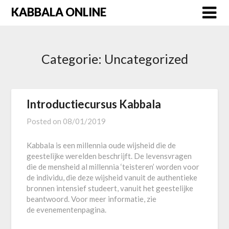
Skip
KABBALA ONLINE
to
content
Categorie:
Uncategorized
Introductiecursus Kabbala
Posted on
08/01/2019
Kabbala is een millennia oude wijsheid die de
geestelijke werelden beschrijft. De levensvragen
die de mensheid al millennia ‘teisteren’ worden voor
de individu, die deze wijsheid vanuit de authentieke
bronnen intensief studeert, vanuit het geestelijke
beantwoord. Voor meer informatie, zie
de evenementenpagina.