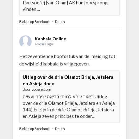
Partsoefej [van Olam] AK hun [oorsprong
vinden ...
Bekijk op Facebook
·
Delen
Kabbala Online
4 years ago
Het zeventiende hoofdstuk van de inleiding tot
de wijsheid kabbala is vrijgegeven.
Uitleg over de drie Olamot Brieja, Jetsiera
en Asieja.docx
docs.google.com
ביאור ג' העולמות: בריאה יצירה ועשיה Uitleg
over de drie Olamot Brieja, Jetsiera en Asieja
144) Er zijn in de drie Olamot Brieja, Jetsiera
en Asieja zeven principes te onder...
Bekijk op Facebook
·
Delen