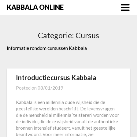
Skip
KABBALA ONLINE
to
content
Categorie:
Cursus
Informatie rondom cursussen Kabbala
Introductiecursus Kabbala
Posted on
08/01/2019
Kabbala is een millennia oude wijsheid die de
geestelijke werelden beschrijft. De levensvragen
die de mensheid al millennia ‘teisteren’ worden voor
de individu, die deze wijsheid vanuit de authentieke
bronnen intensief studeert, vanuit het geestelijke
beantwoord. Voor meer informatie, zie