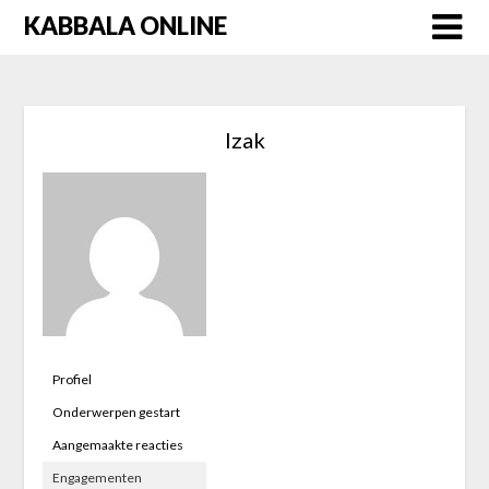
Skip
KABBALA ONLINE
to
content
Izak
Profiel
Onderwerpen gestart
Aangemaakte reacties
Engagementen