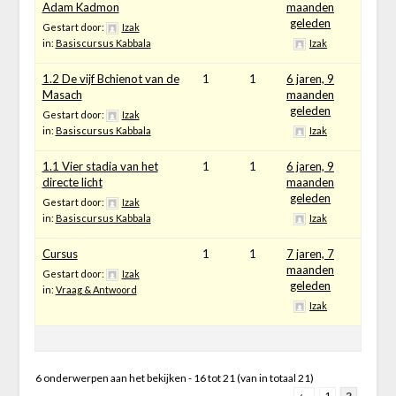
Adam Kadmon
maanden
geleden
Gestart door:
Izak
in:
Basiscursus Kabbala
Izak
1.2 De vijf Bchienot van de
1
1
6 jaren, 9
Masach
maanden
geleden
Gestart door:
Izak
in:
Basiscursus Kabbala
Izak
1.1 Vier stadia van het
1
1
6 jaren, 9
directe licht
maanden
geleden
Gestart door:
Izak
in:
Basiscursus Kabbala
Izak
Cursus
1
1
7 jaren, 7
maanden
Gestart door:
Izak
geleden
in:
Vraag & Antwoord
Izak
6 onderwerpen aan het bekijken - 16 tot 21 (van in totaal 21)
←
1
2