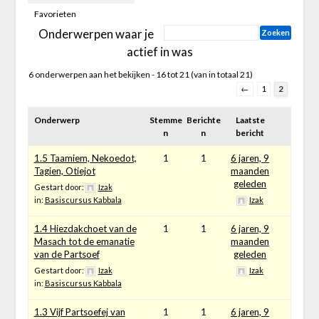
Favorieten
Onderwerpen waar je
actief in was
6 onderwerpen aan het bekijken - 16 tot 21 (van in totaal 21)
←
1
2
Onderwerp
Stemme
Berichte
Laatste
n
n
bericht
1.5 Taamiem, Nekoedot,
1
1
6 jaren, 9
Tagien, Otiejot
maanden
geleden
Gestart door:
Izak
in:
Basiscursus Kabbala
Izak
1.4 Hiezdakchoet van de
1
1
6 jaren, 9
Masach tot de emanatie
maanden
van de Partsoef
geleden
Gestart door:
Izak
Izak
in:
Basiscursus Kabbala
1.3 Vijf Partsoefej van
1
1
6 jaren, 9