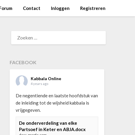
Forum
Contact
Inloggen
Registreren
ZOEKEN
NAAR:
FACEBOOK
Kabbala Online
4 years ago
De negentiende en laatste hoofdstuk van
de inleiding tot de wijsheid kabbala is
vrijgegeven.
De onderverdeling van elke
Partsoef in Keter en ABJA.docx
docs.google.com