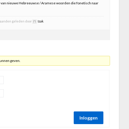
st van nieuwe Hebreeuwse / Aramese woorden die fonetisch naar
2 maanden geleden door
Izak
.
kunnen geven.
Inloggen