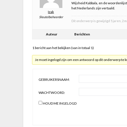
Wijsheid Kabbala, en de woordenlij
het Nederlands zijn vertaald.
Izak
Sleutelbeheerder
Dit onderwerp is gewijzigd 5 jaren, 
Auteur
Berichten
1 bericht aan het bekijken (van in totaal 1)
Je moet ingelogd zijn om een antwoord op dit onderwerp te 
GEBRUIKERSNAAM:
WACHTWOORD:
HOUD ME INGELOGD