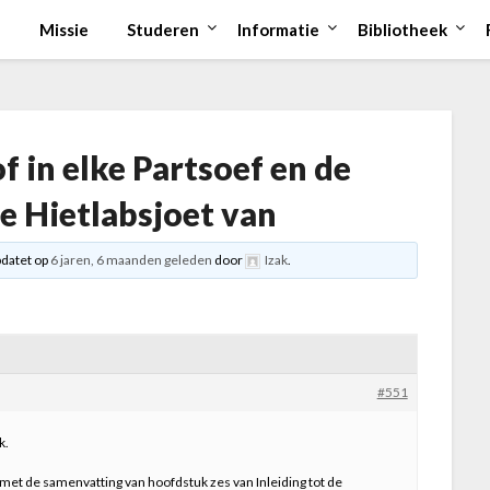
Missie
Studeren
Informatie
Bibliotheek
of in elke Partsoef en de
e Hietlabsjoet van
pdatet op
6 jaren, 6 maanden geleden
door
Izak
.
#551
k.
met de samenvatting van hoofdstuk zes van Inleiding tot de