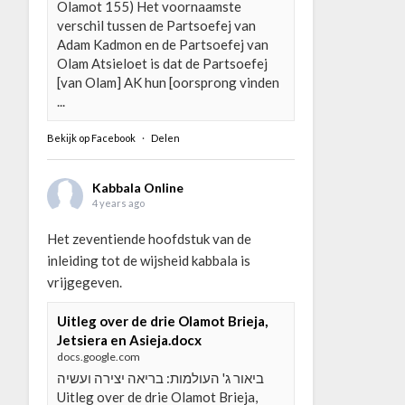
Olamot 155) Het voornaamste
verschil tussen de Partsoefej van
Adam Kadmon en de Partsoefej van
Olam Atsieloet is dat de Partsoefej
[van Olam] AK hun [oorsprong vinden
...
Bekijk op Facebook
·
Delen
Kabbala Online
4 years ago
Het zeventiende hoofdstuk van de
inleiding tot de wijsheid kabbala is
vrijgegeven.
Uitleg over de drie Olamot Brieja,
Jetsiera en Asieja.docx
docs.google.com
ביאור ג' העולמות: בריאה יצירה ועשיה
Uitleg over de drie Olamot Brieja,