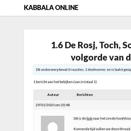
Skip
KABBALA ONLINE
to
content
1.6 De Rosj, Toch, S
volgorde van d
Dit onderwerp bevat 0 reacties, 1 deelnemer, en is laatst geü
1 bericht aan het bekijken (van in totaal 1)
Auteur
Berichten
29/01/2020 om 20:48
Dit is de
link
naar het zesde hoofdstu
Komende tijd vullen we deze thread 