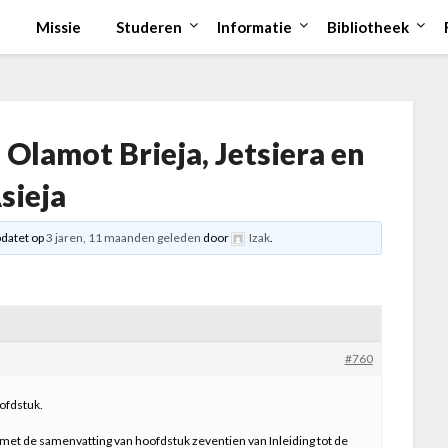
Missie
Studeren
Informatie
Bibliotheek
e Olamot Brieja, Jetsiera en
sieja
pdatet op
3 jaren, 11 maanden geleden
door
Izak
.
#760
ofdstuk.
met de samenvatting van hoofdstuk zeventien van Inleiding tot de