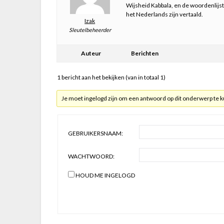
Wijsheid Kabbala, en de woordenlij
het Nederlands zijn vertaald.
Izak
Sleutelbeheerder
Auteur
Berichten
1 bericht aan het bekijken (van in totaal 1)
Je moet ingelogd zijn om een antwoord op dit onderwerp te 
GEBRUIKERSNAAM:
WACHTWOORD:
HOUD ME INGELOGD