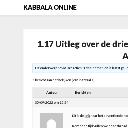
Skip
KABBALA ONLINE
to
content
1.17 Uitleg over de dri
A
Dit onderwerp bevat 0 reacties, 1 deelnemer, en is laatst geü
1 bericht aan het bekijken (van in totaal 1)
Auteur
Berichten
05/09/2022 om 15:54
Dit is de
link
naar het zeventiende ho
Komende tijd vullen we deze thread 