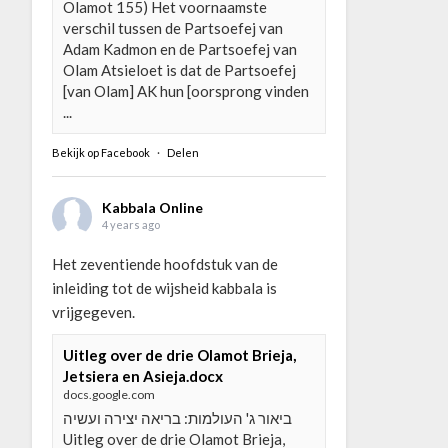
Olamot 155) Het voornaamste
verschil tussen de Partsoefej van
Adam Kadmon en de Partsoefej van
Olam Atsieloet is dat de Partsoefej
[van Olam] AK hun [oorsprong vinden
...
Bekijk op Facebook
·
Delen
Kabbala Online
4 years ago
Het zeventiende hoofdstuk van de
inleiding tot de wijsheid kabbala is
vrijgegeven.
Uitleg over de drie Olamot Brieja,
Jetsiera en Asieja.docx
docs.google.com
ביאור ג' העולמות: בריאה יצירה ועשיה
Uitleg over de drie Olamot Brieja,