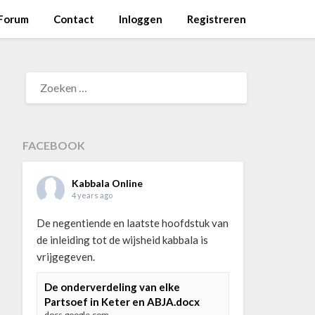
Forum
Contact
Inloggen
Registreren
ZOEKEN
NAAR:
FACEBOOK
Kabbala Online
4 years ago
De negentiende en laatste hoofdstuk van
de inleiding tot de wijsheid kabbala is
vrijgegeven.
De onderverdeling van elke
Partsoef in Keter en ABJA.docx
docs.google.com