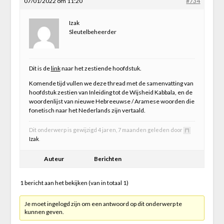
07/01/2022 om 11:20
#734
Izak
Sleutelbeheerder
Dit is de
link
naar het zestiende hoofdstuk.
Komende tijd vullen we deze thread met de samenvatting van
hoofdstuk zestien van Inleiding tot de Wijsheid Kabbala, en de
woordenlijst van nieuwe Hebreeuwse / Aramese woorden die
fonetisch naar het Nederlands zijn vertaald.
Dit onderwerp is gewijzigd 4 jaren, 7 maanden geleden door
Izak
.
Auteur
Berichten
1 bericht aan het bekijken (van in totaal 1)
Je moet ingelogd zijn om een antwoord op dit onderwerp te
kunnen geven.