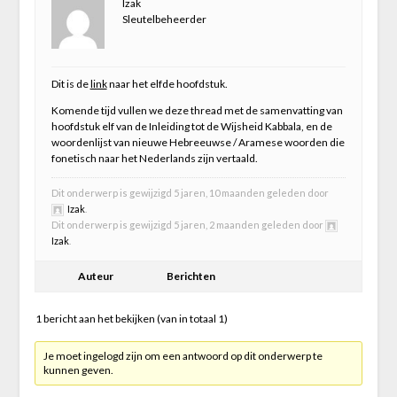
Izak
Sleutelbeheerder
Dit is de
link
naar het elfde hoofdstuk.
Komende tijd vullen we deze thread met de samenvatting van
hoofdstuk elf van de Inleiding tot de Wijsheid Kabbala, en de
woordenlijst van nieuwe Hebreeuwse / Aramese woorden die
fonetisch naar het Nederlands zijn vertaald.
Dit onderwerp is gewijzigd 5 jaren, 10 maanden geleden door
Izak
.
Dit onderwerp is gewijzigd 5 jaren, 2 maanden geleden door
Izak
.
Auteur
Berichten
1 bericht aan het bekijken (van in totaal 1)
Je moet ingelogd zijn om een antwoord op dit onderwerp te
kunnen geven.