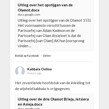
Uitleg over het opstijgen van de
Olamot.docx
docs.google.com
Uitleg over het opstijgen van de Olamot 155)
Het voornaamste verschil tussen de
Partsoefej van Adam Kadmon en de
Partsoefej van Olam Atsieloet is dat de
Partsoefej [van Olam] AK hun [oorsprong
vinden ...
Bekijk op Facebook
·
Delen
Kabbala Online
4 years ago
Het zeventiende hoofdstuk van de inleiding tot
de wijsheid kabbala is vrijgegeven.
Uitleg over de drie Olamot Brieja, Jetsiera
en Asieja.docx
docs.google.com