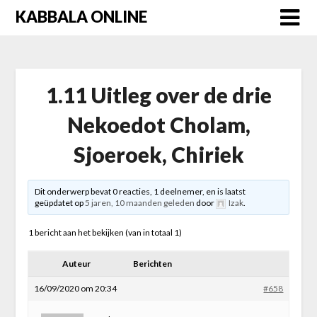
Skip
KABBALA ONLINE
to
content
1.11 Uitleg over de drie
Nekoedot Cholam,
Sjoeroek, Chiriek
Dit onderwerp bevat 0 reacties, 1 deelnemer, en is laatst
geüpdatet op
5 jaren, 10 maanden geleden
door
Izak
.
1 bericht aan het bekijken (van in totaal 1)
Auteur
Berichten
16/09/2020 om 20:34
#658