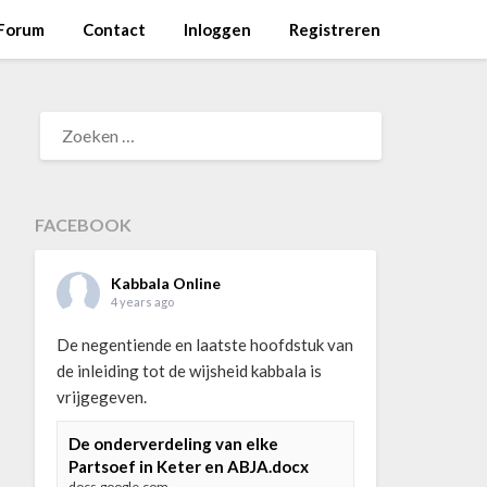
Forum
Contact
Inloggen
Registreren
ZOEKEN
NAAR:
FACEBOOK
Kabbala Online
4 years ago
De negentiende en laatste hoofdstuk van
de inleiding tot de wijsheid kabbala is
vrijgegeven.
De onderverdeling van elke
Partsoef in Keter en ABJA.docx
docs.google.com