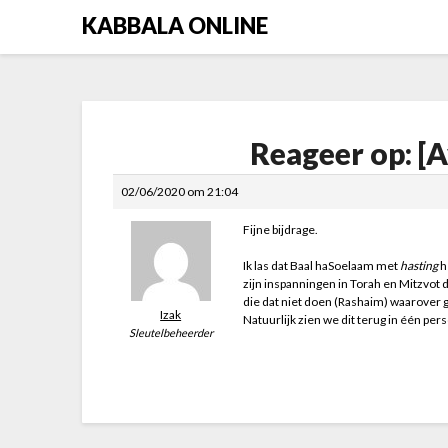
Skip
KABBALA ONLINE
to
content
Reageer op: [
02/06/2020 om 21:04
Fijne bijdrage.
Ik las dat Baal haSoelaam met
hasting
h
zijn inspanningen in Torah en Mitzvot d
die dat niet doen (Rashaim) waarover 
Izak
Natuurlijk zien we dit terug in één pe
Sleutelbeheerder