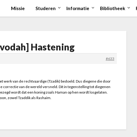
Missie
Studeren
Informatie
Bibliotheek
Avodah] Hastening
#633
et werk van de rechtvaardige (Tzadik) bedoeld. Dus diegene die door
e correctie van de wereld versneld. Dit in tegenstelling tot diegenen
gezegd wordt dat een koning zoals Haman op hen wordt losgelaten.
rsoon, zowel Tzaddik als Rashaim.