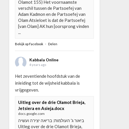
Olamot 155) Het voornaamste
verschil tussen de Partsoefej van
Adam Kadmon en de Partsoefej van
Olam Atsieloet is dat de Partsoefej
[van Olam] AK hun [oorsprong vinden
...
Bekijk op Facebook
·
Delen
Kabbala Online
4 years ago
Het zeventiende hoofdstuk van de
inleiding tot de wijsheid kabbala is
vrijgegeven.
Uitleg over de drie Olamot Brieja,
Jetsiera en Asieja.docx
docs.google.com
ביאור ג' העולמות: בריאה יצירה ועשיה
Uitleg over de drie Olamot Brieja,