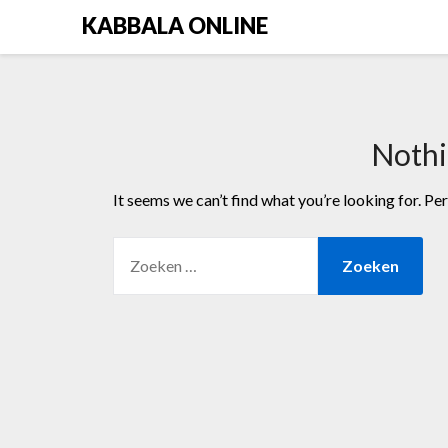
Skip
KABBALA ONLINE
to
content
Noth
It seems we can’t find what you’re looking for. Pe
ZOEKEN
NAAR: