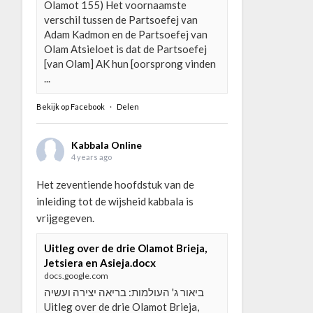
Olamot 155) Het voornaamste
verschil tussen de Partsoefej van
Adam Kadmon en de Partsoefej van
Olam Atsieloet is dat de Partsoefej
[van Olam] AK hun [oorsprong vinden
...
Bekijk op Facebook
·
Delen
Kabbala Online
4 years ago
Het zeventiende hoofdstuk van de
inleiding tot de wijsheid kabbala is
vrijgegeven.
Uitleg over de drie Olamot Brieja,
Jetsiera en Asieja.docx
docs.google.com
ביאור ג' העולמות: בריאה יצירה ועשיה
Uitleg over de drie Olamot Brieja,