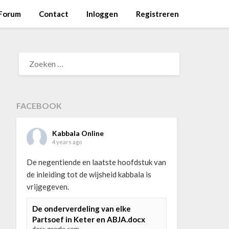
Forum
Contact
Inloggen
Registreren
ZOEKEN
NAAR:
FACEBOOK
Kabbala Online
4 years ago
De negentiende en laatste hoofdstuk van
de inleiding tot de wijsheid kabbala is
vrijgegeven.
De onderverdeling van elke
Partsoef in Keter en ABJA.docx
docs.google.com