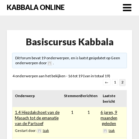
Skip
KABBALA ONLINE
to
content
Basiscursus Kabbala
Dit forum bevat 19 onderwerpen, en is laatst geüpdatet op Geen
onderwerpen door
.
4 onderwerpen aan het bekijken - 16 tot 19 (van in totaal 19)
←
1
2
Onderwerp
Stemmen
Berichten
Laatste
bericht
1.4 Hiezdakchoet van de
1
1
6 jaren, 9
Masach tot de emanatie
maanden
van de Partsoef
geleden
Gestart door:
Izak
Izak