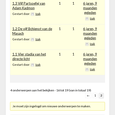
1.3 Vijf Partsoefej van
1
1
6 jaren, 9
Adam Kadmon
maanden
geleden
Gestart door:
Izak
Izak
1.2 De vijf Bchienot van de
1
1
6 jaren, 9
Masach
maanden
geleden
Gestart door:
Izak
Izak
1.1 Vier stadia van het
1
1
6 jaren, 9
directe licht
maanden
geleden
Gestart door:
Izak
Izak
4 onderwerpen aan het bekijken - 16 tot 19 (van in totaal 19)
←
1
2
Je moet zijn ingelogd om nieuwe onderwerpen te maken.