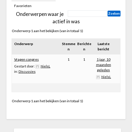
Favorieten
Onderwerpen waar je
actief in was
Onderwerp 1 aan het bekijken (van in totaal 1)
Onderwerp
Stemme
Berichte
Laatste
n
n
bericht
Vragen congres
1
1
1 jaar, 10
maanden
Gestart door:
NielsL
geleden
in:
Discussies
NielsL
Onderwerp 1 aan het bekijken (van in totaal 1)
ZOEKEN