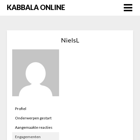
Skip
KABBALA ONLINE
to
content
NielsL
Profiel
Onderwerpen gestart
Aangemaakte reacties
Engagementen